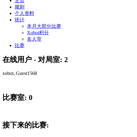
主页
规则
个人资料
统计
本月大部分比赛
Xobot积分
名人堂
比赛
在线用户 - 对局室: 2
xobot, Guest1568
比赛室: 0
接下来的比赛: