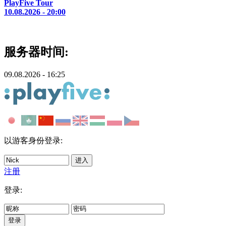
PlayFive Tour
10.08.2026 - 20:00
服务器时间:
09.08.2026 - 16:25
以游客身份登录:
注册
登录: