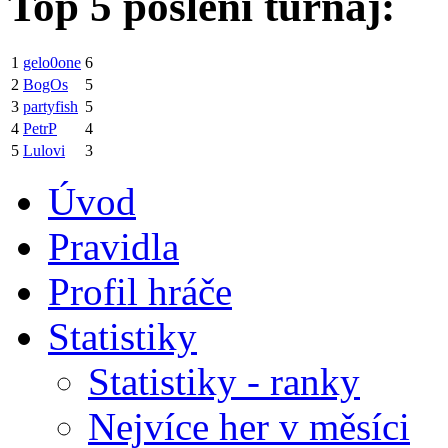
Top 5 poslení turnaj:
1
gelo0one
6
2
BogOs
5
3
partyfish
5
4
PetrP
4
5
Lulovi
3
Úvod
Pravidla
Profil hráče
Statistiky
Statistiky - ranky
Nejvíce her v měsíci