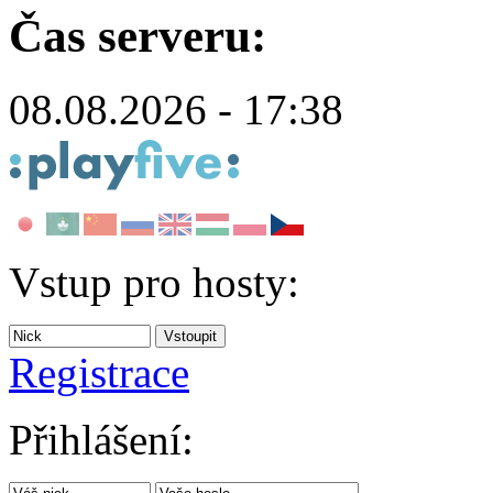
Čas serveru:
08.08.2026 - 17:38
Vstup pro hosty:
Registrace
Přihlášení: