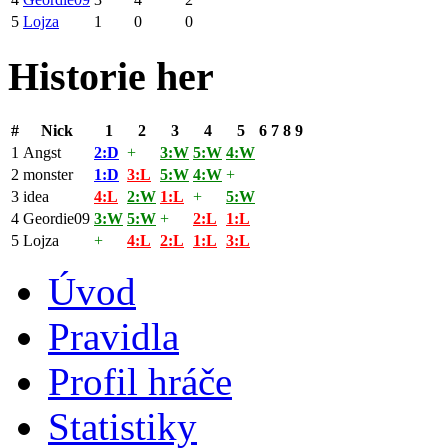
5
Lojza
1
0
0
Historie her
#
Nick
1
2
3
4
5
6
7
8
9
1
Angst
2:D
+
3:W
5:W
4:W
2
monster
1:D
3:L
5:W
4:W
+
3
idea
4:L
2:W
1:L
+
5:W
4
Geordie09
3:W
5:W
+
2:L
1:L
5
Lojza
+
4:L
2:L
1:L
3:L
Úvod
Pravidla
Profil hráče
Statistiky