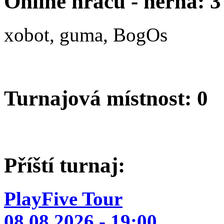
Online hráčů - herna: 3
xobot, guma, BogOs
Turnajová místnost: 0
Příští turnaj:
PlayFive Tour
08.08.2026 - 19:00