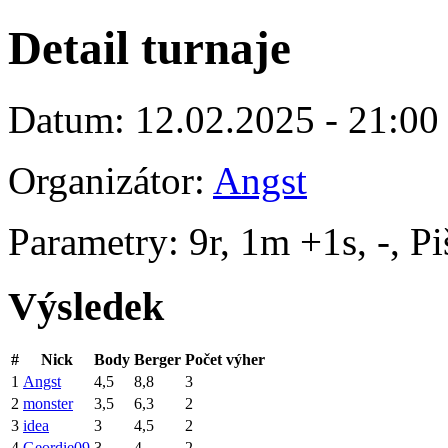
Detail turnaje
Datum: 12.02.2025 - 21:00
Organizátor:
Angst
Parametry: 9r, 1m +1s, -, P
Výsledek
#
Nick
Body
Berger
Počet výher
1
Angst
4,5
8,8
3
2
monster
3,5
6,3
2
3
idea
3
4,5
2
4
Geordie09
3
4
2