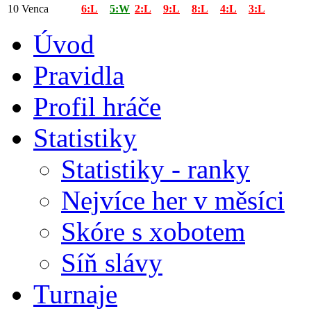
10
Venca
6:L
5:W
2:L
9:L
8:L
4:L
3:L
Úvod
Pravidla
Profil hráče
Statistiky
Statistiky - ranky
Nejvíce her v měsíci
Skóre s xobotem
Síň slávy
Turnaje