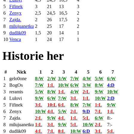
5
Fifinek
3
21
13
3
6
Zenyx
2,5
24,5
16,5
2
7
Zajda.
2
26
17,5
2
8
milujuanetku
2
25
17
2
9
dudlik09
1,5
20
14
1
10
Venca
1
24
17
1
Historie her
#
Nick
1
2
3
4
5
6
7
1
gelo0one
8:W
2:W
3:W
7:W
4:W
5:W
6:W
2
BogOs
7:W
1:L
10:W
6:W
3:W
8:W
4:D
3
reramis
5:W
8:W
1:L
4:W
2:L
9:W
10:W
4
Lulovi
9:W
6:W
7:W
3:L
1:L
10:W
2:D
5
Fifinek
3:L
10:L
6:L
8:W
7:W
1:L
9:W
6
Zenyx
10:W
4:L
5:W
2:L
9:D
7:L
1:L
7
Zajda.
2:L
9:W
4:L
1:L
5:L
6:W
8:-
8
milujuanetku
1:L
3:L
9:W
5:L
10:W
2:L
7:-
9
dudlik09
4:L
7:L
8:L
10:W
6:D
3:L
5:L