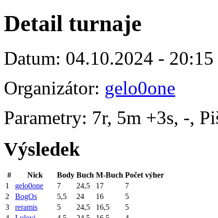
Detail turnaje
Datum: 04.10.2024 - 20:15
Organizátor:
gelo0one
Parametry: 7r, 5m +3s, -, P
Výsledek
#
Nick
Body
Buch
M-Buch
Počet výher
1
gelo0one
7
24,5
17
7
2
BogOs
5,5
24
16
5
3
reramis
5
24,5
16,5
5
4
Lulovi
4,5
24,5
16,5
4