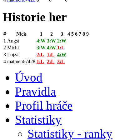
Historie her
#
Nick
1
2
3
4
5
6
7
8
9
1
Angst
4:W
3:W
2:W
2
Michi
3:W
4:W
1:L
3
Lojza
2:L
1:L
4:W
4
matmen67428
1:L
2:L
3:L
Úvod
Pravidla
Profil hráče
Statistiky
Statistiky - ranky