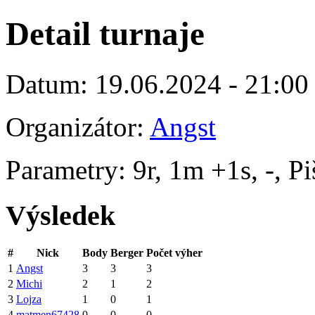
Detail turnaje
Datum: 19.06.2024 - 21:00
Organizátor:
Angst
Parametry: 9r, 1m +1s, -, P
Výsledek
#
Nick
Body
Berger
Počet výher
1
Angst
3
3
3
2
Michi
2
1
2
3
Lojza
1
0
1
4
matmen67428
0
0
0