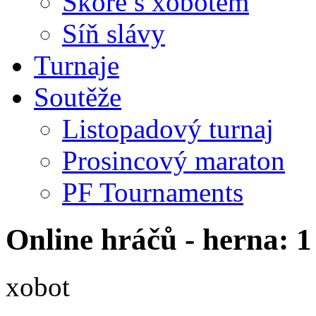
Skóre s xobotem
Síň slávy
Turnaje
Soutěže
Listopadový turnaj
Prosincový maraton
PF Tournaments
Online hráčů - herna: 1
xobot