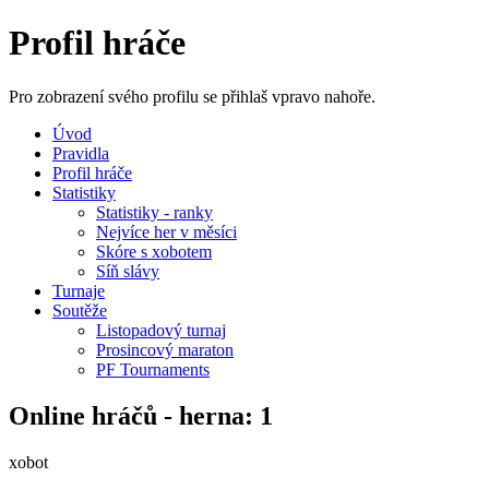
Profil hráče
Pro zobrazení svého profilu se přihlaš vpravo nahoře.
Úvod
Pravidla
Profil hráče
Statistiky
Statistiky - ranky
Nejvíce her v měsíci
Skóre s xobotem
Síň slávy
Turnaje
Soutěže
Listopadový turnaj
Prosincový maraton
PF Tournaments
Online hráčů - herna: 1
xobot