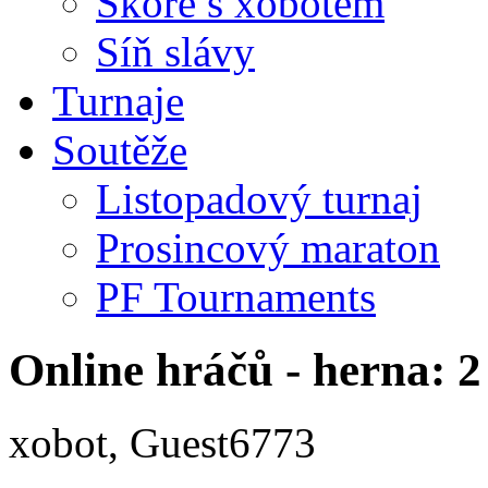
Skóre s xobotem
Síň slávy
Turnaje
Soutěže
Listopadový turnaj
Prosincový maraton
PF Tournaments
Online hráčů - herna: 2
xobot, Guest6773