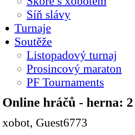
Skóre s xobotem
Síň slávy
Turnaje
Soutěže
Listopadový turnaj
Prosincový maraton
PF Tournaments
Online hráčů - herna: 2
xobot, Guest6773