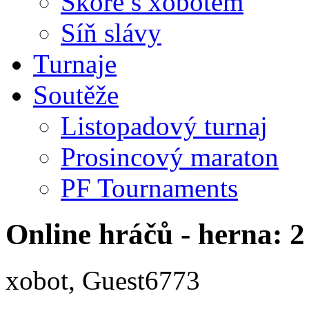
Skóre s xobotem
Síň slávy
Turnaje
Soutěže
Listopadový turnaj
Prosincový maraton
PF Tournaments
Online hráčů - herna: 2
xobot, Guest6773