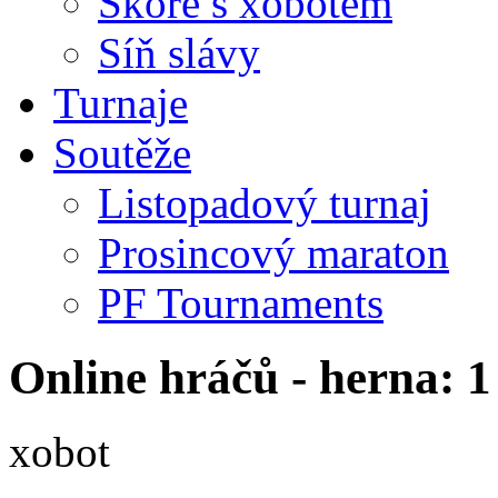
Skóre s xobotem
Síň slávy
Turnaje
Soutěže
Listopadový turnaj
Prosincový maraton
PF Tournaments
Online hráčů - herna: 1
xobot