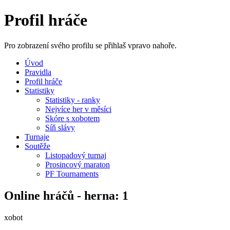
Profil hráče
Pro zobrazení svého profilu se přihlaš vpravo nahoře.
Úvod
Pravidla
Profil hráče
Statistiky
Statistiky - ranky
Nejvíce her v měsíci
Skóre s xobotem
Síň slávy
Turnaje
Soutěže
Listopadový turnaj
Prosincový maraton
PF Tournaments
Online hráčů - herna: 1
xobot