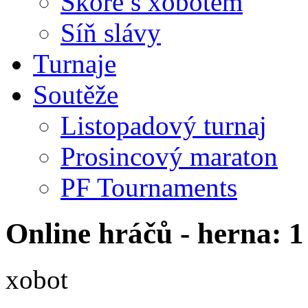
Skóre s xobotem
Síň slávy
Turnaje
Soutěže
Listopadový turnaj
Prosincový maraton
PF Tournaments
Online hráčů - herna: 1
xobot