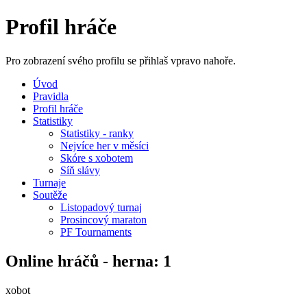
Profil hráče
Pro zobrazení svého profilu se přihlaš vpravo nahoře.
Úvod
Pravidla
Profil hráče
Statistiky
Statistiky - ranky
Nejvíce her v měsíci
Skóre s xobotem
Síň slávy
Turnaje
Soutěže
Listopadový turnaj
Prosincový maraton
PF Tournaments
Online hráčů - herna: 1
xobot