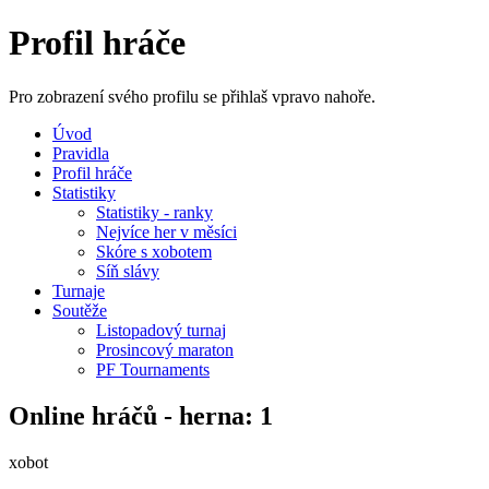
Profil hráče
Pro zobrazení svého profilu se přihlaš vpravo nahoře.
Úvod
Pravidla
Profil hráče
Statistiky
Statistiky - ranky
Nejvíce her v měsíci
Skóre s xobotem
Síň slávy
Turnaje
Soutěže
Listopadový turnaj
Prosincový maraton
PF Tournaments
Online hráčů - herna: 1
xobot