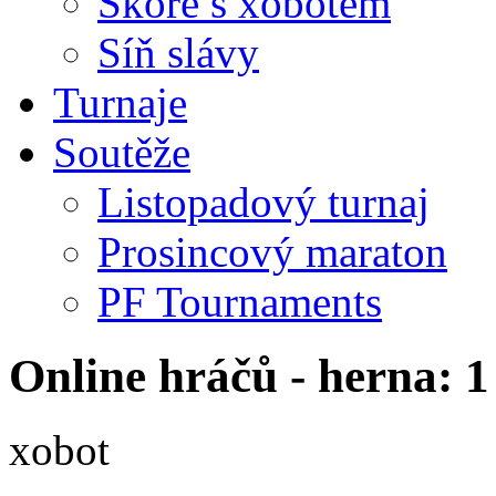
Skóre s xobotem
Síň slávy
Turnaje
Soutěže
Listopadový turnaj
Prosincový maraton
PF Tournaments
Online hráčů - herna: 1
xobot