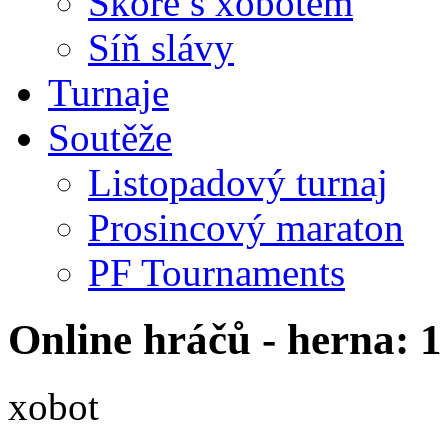
Skóre s xobotem
Síň slávy
Turnaje
Soutěže
Listopadový turnaj
Prosincový maraton
PF Tournaments
Online hráčů - herna: 1
xobot