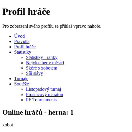
Profil hráče
Pro zobrazení svého profilu se přihlaš vpravo nahoře.
Úvod
Pravidla
Profil hráče
Statistiky
Statistiky - ranky
Nejvíce her v měsíci
Skóre s xobotem
Síň slávy
Turnaje
Soutěže
Listopadový turnaj
Prosincový maraton
PF Tournaments
Online hráčů - herna: 1
xobot