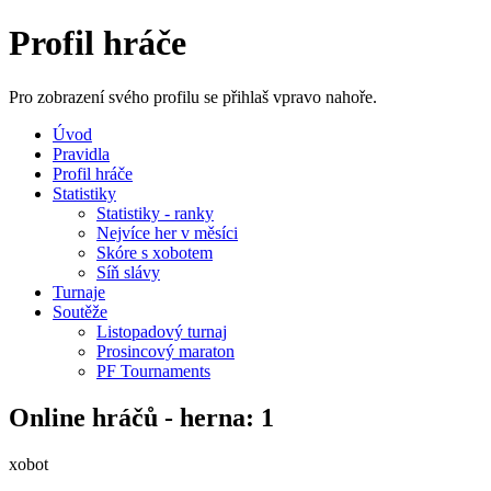
Profil hráče
Pro zobrazení svého profilu se přihlaš vpravo nahoře.
Úvod
Pravidla
Profil hráče
Statistiky
Statistiky - ranky
Nejvíce her v měsíci
Skóre s xobotem
Síň slávy
Turnaje
Soutěže
Listopadový turnaj
Prosincový maraton
PF Tournaments
Online hráčů - herna: 1
xobot