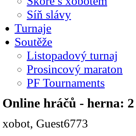
Skóre s xobotem
Síň slávy
Turnaje
Soutěže
Listopadový turnaj
Prosincový maraton
PF Tournaments
Online hráčů - herna: 2
xobot, Guest6773