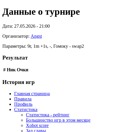
Данные о турнире
Дата: 27.05.2026 - 21:00
Организатор:
Angst
Параметры: 9r, 1m +1s, -, Гомоку - swap2
Результат
#
Ник
Очки
История игр
Главная страница
Правила
Профиль
Статистика
Статистика - рейтинг
Большинство игр в этом месяце
Xobot score
Зал славы