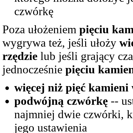
czwórkę
Poza ułożeniem
pięciu kam
wygrywa też, jeśli ułoży
wi
rzędzie
lub jeśli grający cz
jednocześnie
pięciu kamien
więcej niż pięć kamieni
podwójną czwórkę
-- u
najmniej dwie czwórki, k
jego ustawienia