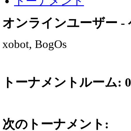
トーナメント
オンラインユーザー - 
xobot, BogOs
トーナメントルーム: 
次のトーナメント: