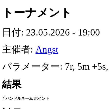
トーナメント
日付: 23.05.2026 - 19:00
主催者:
Angst
パラメーター: 7r, 5m +5s, -
結果
#
ハンドルネーム
ポイント