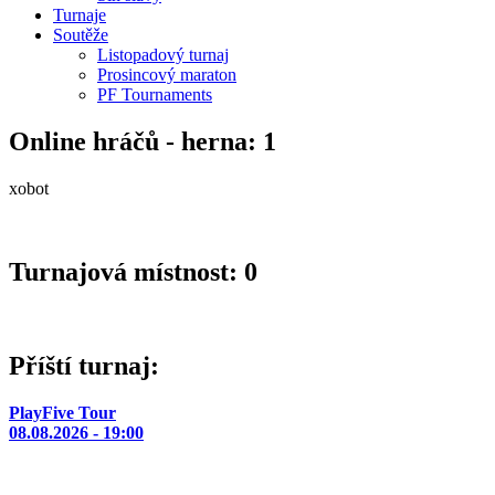
Turnaje
Soutěže
Listopadový turnaj
Prosincový maraton
PF Tournaments
Online hráčů - herna: 1
xobot
Turnajová místnost: 0
Příští turnaj:
PlayFive Tour
08.08.2026 - 19:00