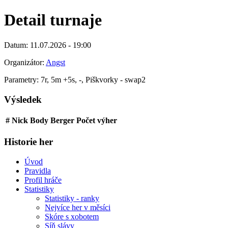
Detail turnaje
Datum: 11.07.2026 - 19:00
Organizátor:
Angst
Parametry: 7r, 5m +5s, -, Piškvorky - swap2
Výsledek
#
Nick
Body
Berger
Počet výher
Historie her
Úvod
Pravidla
Profil hráče
Statistiky
Statistiky - ranky
Nejvíce her v měsíci
Skóre s xobotem
Síň slávy